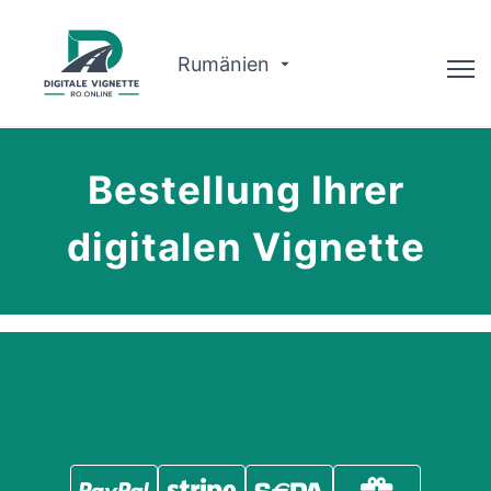
Rumänien
Ratgeber
Bestellung Ihrer
Warum wir?
digitalen Vignette
Routenplaner
Deutsch
Vignette kaufen