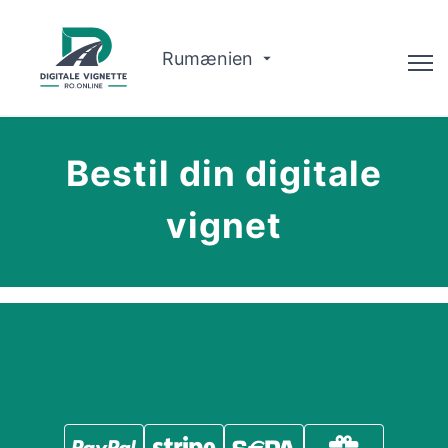
Rumænien
Advisor
Bestil din digitale
Om Os
vignet
Ruteplanlægger
Dansk
Køb Vignette