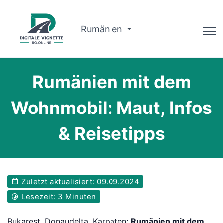
Rumänien
Ratgeber
Rumänien mit dem
Warum wir?
Wohnmobil: Maut, Infos
Routenplaner
& Reisetipps
Deutsch
Vignette kaufen
Zuletzt aktualisiert: 09.09.2024
Lesezeit: 3 Minuten
Bukarest, Donaudelta, Karpaten:
Rumänien mit dem