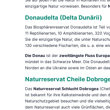
Sie auf jeden Fall die Natur in Rumänien mit
einzigartige Natur vorweisen. Besonders für
Donaudelta (Delta Dunării)
Das Biosphärenreservat Donaudelta ist Teil 
11 Reptilienarten, 10 Amphibienarten, 320 Vo
Sie die einzigartige Natur, die unter Naturs
130 verschiedene Fischarten, die u. a. eine wi
Die Donau
ist der
zweitlängste Fluss Europa
mündet in das Schwarze Meer. Die Donaudelt
Norden an die Ukraine sowie im Osten an da
Naturreservat Cheile Dobrog
Das
Naturreservat Schlucht Dobrogea
(Chei
ist bekannt für ihre Kalksteinwände und den 
Naturschutzgebiet besuchen und die vielseit
dem Naturreservat auch viele Grünflächen, die