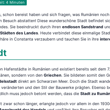
it: 4 Minuten
 schon bereist haben und sich fragen, was Rumänien noch s
en Besuch abstatten! Diese wunderschöne Stadt befindet si
des. Sie beeindruckt durch ihren
endlosen Sandstrand
und
 Städten des Landes
. Heute verbindet diese einmalige Stad
häre in Constanta verzaubern und tauchen Sie in ihre
inte
dt
en Hafenstädte in Rumänien und existiert bereits seit dem 
mänen, sondern von den
Griechen
. Sie bildeten somit den 
elsstadt
direkt am Schwarzen Meer. Doch die Stadt wandel
ld veränderten und den Stil der Bauwerke prägten. Ebenso b
ndlich muss jedoch betont werden, dass die
Stadt zu Rumän
dt zwar schon länger, erlangte jedoch vor allem in den 1930
Angelpunkt des Handels
und verführt ihre Besucher mit d