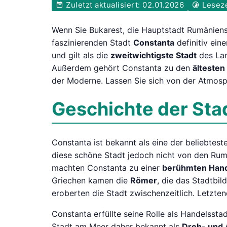
Zuletzt aktualisiert: 02.01.2026
Leseze
Wenn Sie Bukarest, die Hauptstadt Rumäniens,
faszinierenden Stadt
Constanta
definitiv ein
und gilt als die
zweitwichtigste Stadt
des Lan
Außerdem gehört Constanta zu den
ältesten
der Moderne. Lassen Sie sich von der Atmosp
Geschichte der Sta
Constanta ist bekannt als eine der beliebtest
diese schöne Stadt jedoch nicht von den Ru
machten Constanta zu einer
berühmten Hand
Griechen kamen die
Römer
, die das Stadtbi
eroberten die Stadt zwischenzeitlich. Letzte
Constanta erfüllte seine Rolle als Handelssta
Stadt am Meer daher bekannt als
Dreh- und 