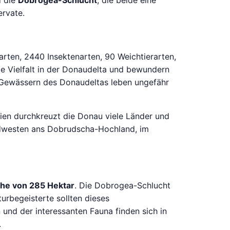
 die
Dobrogea-Schlucht
, die beide eine
ervate.
rten, 2440 Insektenarten, 90 Weichtierarten,
ie Vielfalt in der Donaudelta und bewundern
en Gewässern des Donaudeltas leben ungefähr
en durchkreuzt die Donau viele Länder und
üdwesten ans Dobrudscha-Hochland, im
che von 285 Hektar
. Die Dobrogea-Schlucht
urbegeisterte sollten dieses
nd der interessanten Fauna finden sich in
.