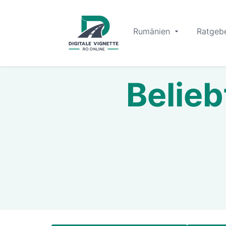
Rumänien
Ratgeb
Belieb