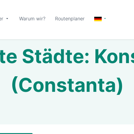
er
Warum wir?
Routenplaner
te Städte: Ko
(Constanta)