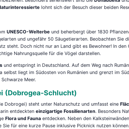
 einbeziehen. Besonders sehenswert sind die
Donaudelta
und
Naturinteressierte
lohnt sich der Besuch dieser beiden Res
vom
UNESCO-Welterbe
und beherbergt über 1830 Pflanzena
gelarten und ungefähr 50 Säugetierarten. Beobachten Sie d
chutz steht. Doch nicht nur an Land gibt es Bewohner! In d
chtige Nahrungsquelle für die Vögel darstellen.
s
und entspringt in Deutschland. Auf dem Weg nach Rumäni
a selbst liegt im Südosten von Rumänien und grenzt im S
s Schwarze Meer.
ei (Dobrogea-Schlucht)
le Dobrogei) steht unter Naturschutz und umfasst eine
Flä
darin entdeckten
einzigartige Fossilienarten
. Besonders Nat
ige
Flora und Fauna
entdecken. Neben den Kalksteinwänden u
 Sie für eine kurze Pause inklusive Picknick nutzen können