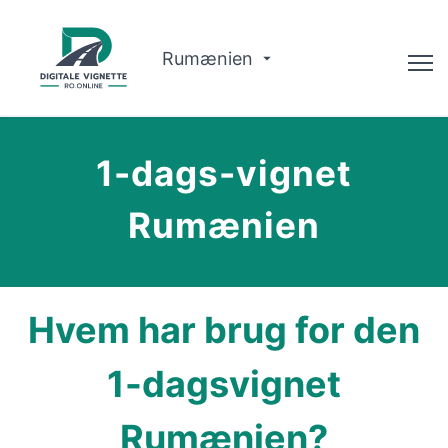
Rumænien
Advisor
1-dags-vignet
Om Os
Rumænien
Ruteplanlægger
Dansk
Hvem har brug for den
Køb Vignette
1-dagsvignet
Rumænien?