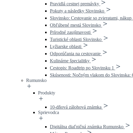
Pravidlá cestnej premávky
Pokuty a následky Slovinsko
Slovinsko: Cestovanie so zvieratami, nákup a
Obľúbené mestá Slovinsko
Prírodné zaujímavosti
Turistické oblasti Slovinsko
Lyžiarske oblasti
Odporúčania na cestovanie
Kulinárne špecialitky
Cestopis: Roadtrip po Slovinsku 1
Skúsenosti: Nočným vlakom do Slovinska: Č
Rumunsko
Produkty
10-dňová zálohová známka
Sprievodca
Digitálna diaľničná známka Rumunsko