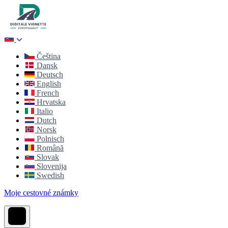
Čeština
Dansk
Deutsch
English
French
Hrvatska
Italio
Dutch
Norsk
Polnisch
Română
Slovak
Slovenija
Swedish
Moje cestovné známky