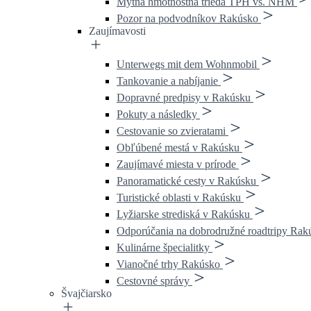
Mýtna hmotnostná trieda TPH vs. NHM
Pozor na podvodníkov Rakúsko
Zaujímavosti
Unterwegs mit dem Wohnmobil
Tankovanie a nabíjanie
Dopravné predpisy v Rakúsku
Pokuty a následky
Cestovanie so zvieratami
Obľúbené mestá v Rakúsku
Zaujímavé miesta v prírode
Panoramatické cesty v Rakúsku
Turistické oblasti v Rakúsku
Lyžiarske strediská v Rakúsku
Odporúčania na dobrodružné roadtripy Rak
Kulinárne špecialitky
Vianočné trhy Rakúsko
Cestovné správy
Švajčiarsko