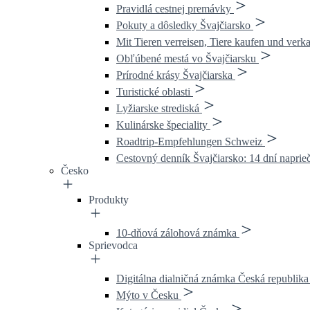
Pravidlá cestnej premávky
Pokuty a dôsledky Švajčiarsko
Mit Tieren verreisen, Tiere kaufen und verk
Obľúbené mestá vo Švajčiarsku
Prírodné krásy Švajčiarska
Turistické oblasti
Lyžiarske strediská
Kulinárske špeciality
Roadtrip-Empfehlungen Schweiz
Cestovný denník Švajčiarsko: 14 dní naprie
Česko
Produkty
10-dňová zálohová známka
Sprievodca
Digitálna dialničná známka Česká republika
Mýto v Česku