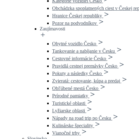
Kategórie vozidiel Česko
Obchádzka spoplatnených ciest v Českej re
Hranice Českej republiky
Pozor na podvodníkov
Zaujímavosti
Obytné vozidlo Česko
Tankovanie a nabíjanie v Česku
Cestovné informácie Česko
Pravidlá cestnej premávky Česko
Pokuty a následky Česko
Zvieratá: cestovanie, kúpa a predaj
Obľúbené mestá Česko
Prírodné pamiatky
Turistické oblasti
Lyžiarske oblasti
Nápady na road trip po Česku
Kulinárske špeciality
Vianočné trhy
Slovinsko