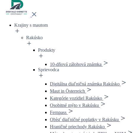
Krajiny s mautom
Rakúsko
Produkty
10-dňová zálohová známka
Sprievodca
Digitálna diaľničná známka Rakúsko
Maut in Österreich
Kategórie vozidiel Rakúsko
Osobitné mýto v Rakúsku
Fernpass
Obísť diaľničné poplatky v Rakúsku
Hraničné priechody Rakúsko