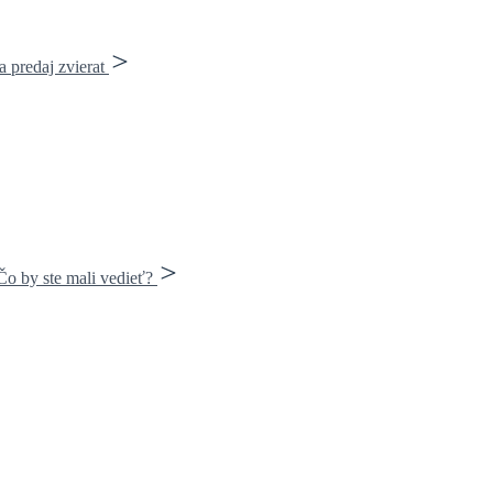
 predaj zvierat
o by ste mali vedieť?