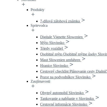
Produkty
7-dňová zálohová známka
Sprievodca
Digitale Vignette Slowenien
Mýto Slovinsko
Triedy vozidiel
Osobitné mýto Osobitné mýtne úseky Slovi
Maut Slowenien umfahren
Hranice Slovinsko
Cestovný checklist Plánovanie cesty Dialn
Pozor na podvodníkov Slovinsko
Zaujímavosti
Obytný automobil Slovinsko
Tankovanie a nabíjanie v Slovinsku
Cestovné informácie Slovinsko