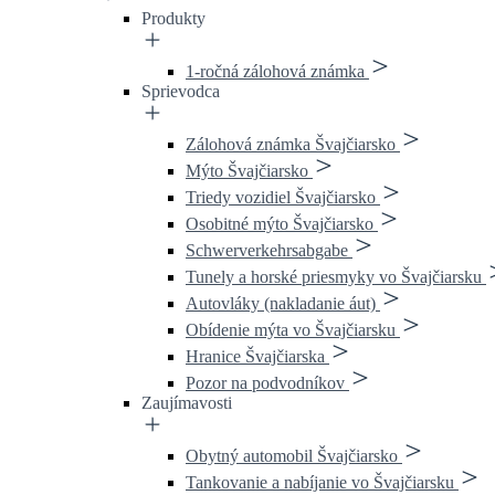
Produkty
1-ročná zálohová známka
Sprievodca
Zálohová známka Švajčiarsko
Mýto Švajčiarsko
Triedy vozidiel Švajčiarsko
Osobitné mýto Švajčiarsko
Schwerverkehrsabgabe
Tunely a horské priesmyky vo Švajčiarsku
Autovláky (nakladanie áut)
Obídenie mýta vo Švajčiarsku
Hranice Švajčiarska
Pozor na podvodníkov
Zaujímavosti
Obytný automobil Švajčiarsko
Tankovanie a nabíjanie vo Švajčiarsku