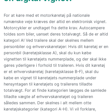
For at køre med et motorkøretøj på nationale
rumænske veje kræves der altid en elektronisk vignet.
Motorcykler er undtaget fra dette krav. Autocampere
toldes som biler, uanset deres totalvægt. Så de er altid
kategori A! Ved trailere skal der skelnes mellem
personbiler og erhvervskøretøjer: Hvis dit køretøj er en
personbil (køretøjsklasse A), skal du kun købe
vignetten til køretøjets nummerplade, og der skal ikke
gøres yderligere i forhold til traileren. Hvis dit køretøj
er et erhvervskøretøj (køretøjsklasse B-F), skal du
købe en vignet til køretøjets nummerplade under
hensyntagen til køretøjets og trailerens tilladte
totalvægt. For at finde kategorien lægges de samlede
tilladte vægte af erhvervskøretøjet og traileren
således sammen. Der skelnes i alt mellem otte
køretøjskategorier (kategori A-H). Vi vil forklare,