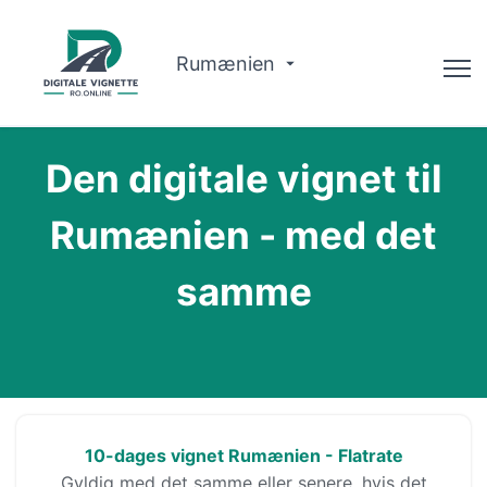
Rumænien
Advisor
Den digitale vignet til
Om Os
Rumænien - med det
Ruteplanlægger
samme
Dansk
Køb Vignette
10-dages vignet Rumænien - Flatrate
Gyldig med det samme eller senere, hvis det