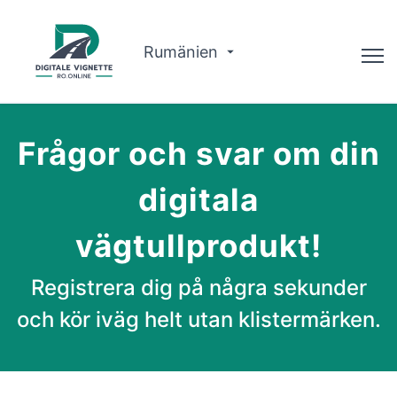
Rumänien
Advisor
Frågor och svar om din
Om oss
digitala
Ruttplanerare
vägtullprodukt!
Svenska
Registrera dig på några sekunder
Köp Vignette
och kör iväg helt utan klistermärken.