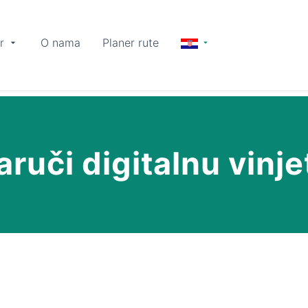
r
O nama
Planer rute
aruči digitalnu vinje