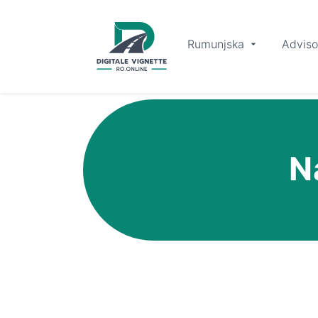
Rumunjska
Adviso
N