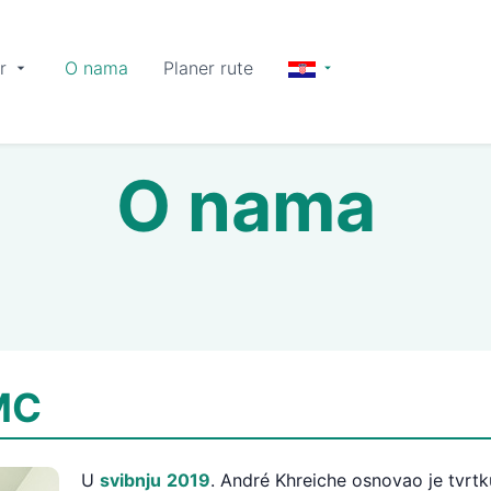
r
O nama
Planer rute
O nama
MC
U
svibnju
2019
. André Khreiche osnovao je tvrtku