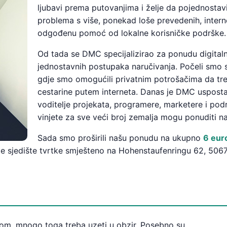
ljubavi prema putovanjima i želje da pojednostav
problema s više, ponekad loše prevedenih, internet
odgođenu pomoć od lokalne korisničke podrške.
Od tada se DMC specijalizirao za ponudu digital
jednostavnih postupaka naručivanja. Počeli smo s
gdje smo omogućili privatnim potrošačima da tren
cestarine putem interneta. Danas je DMC usposta
voditelje projekata, programere, marketere i podr
vinjete za sve veći broj zemalja mogu ponuditi na 
Sada smo proširili našu ponudu na ukupno
6 eur
je sjedište tvrtke smješteno na Hohenstaufenringu 62, 50
lom, mnogo toga treba uzeti u obzir. Posebno su