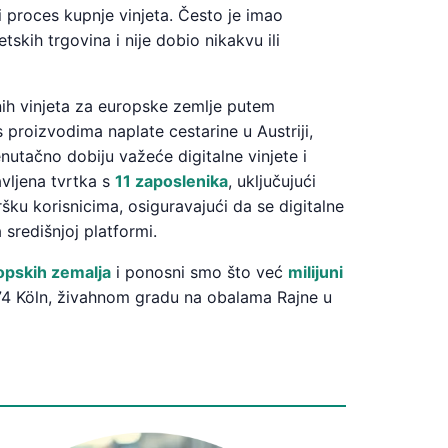
i proces kupnje vinjeta. Često je imao
skih trgovina i nije dobio nikakvu ili
nih vinjeta za europske zemlje putem
 proizvodima naplate cestarine u Austriji,
utačno dobiju važeće digitalne vinjete i
vljena tvrtka s
11 zaposlenika
, uključujući
šku korisnicima, osiguravajući da se digitalne
središnjoj platformi.
opskih zemalja
i ponosni smo što već
milijuni
674 Köln, živahnom gradu na obalama Rajne u