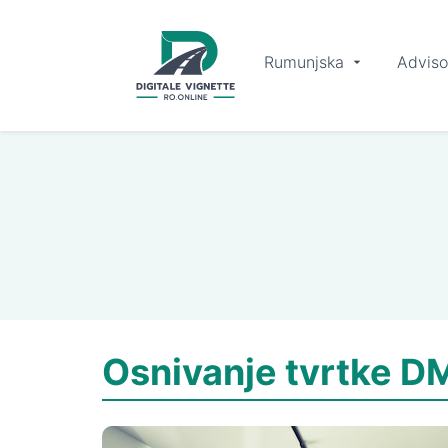
Rumunjska
Adviso
Osnivanje tvrtke D