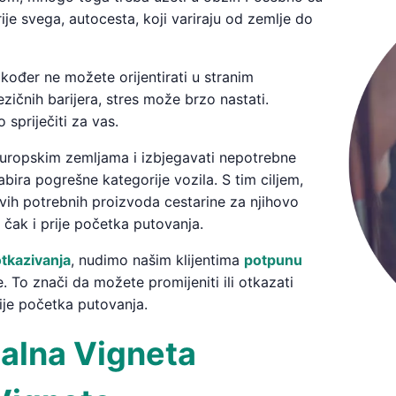
prije svega, autocesta, koji variraju od zemlje do
kođer ne možete orijentirati u stranim
zičnih barijera, stres može brzo nastati.
spriječiti za vas.
ropskim zemljama i izbjegavati nepotrebne
bira pogrešne kategorije vozila. S tim ciljem,
ih potrebnih proizvoda cestarine za njihovo
čak i prije početka putovanja.
tkazivanja
, nudimo našim klijentima
potpunu
 To znači da možete promijeniti ili otkazati
ije početka putovanja.
talna Vigneta