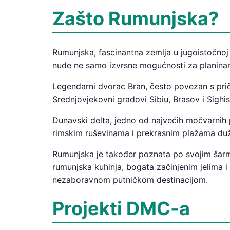
Zašto Rumunjska?
Rumunjska, fascinantna zemlja u jugoistočnoj E
nude ne samo izvrsne mogućnosti za planinarenj
Legendarni dvorac Bran, često povezan s pričo
Srednjovjekovni gradovi Sibiu, Brasov i Sig
Dunavski delta, jedno od najvećih močvarnih p
rimskim ruševinama i prekrasnim plažama du
Rumunjska je također poznata po svojim šar
rumunjska kuhinja, bogata začinjenim jelima 
nezaboravnom putničkom destinacijom.
Projekti DMC-a