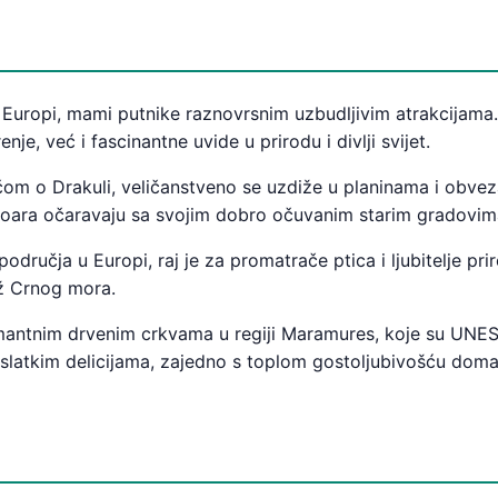
uropi, mami putnike raznovrsnim uzbudljivim atrakcijama. Di
e, već i fascinantne uvide u prirodu i divlji svijet.
m o Drakuli, veličanstveno se uzdiže u planinama i obvezan 
hisoara očaravaju sa svojim dobro očuvanim starim gradovi
odručja u Europi, raj je za promatrače ptica i ljubitelje pr
ž Crnog mora.
mantnim drvenim crkvama u regiji Maramures, koje su UNE
i slatkim delicijama, zajedno s toplom gostoljubivošću doma