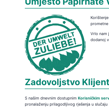
Umjesto Papirnate 
Korištenje
prometne
Vrlo nam 
dodanoj vr
Zadovoljstvo Klije
S našim dnevnim dostupnim
Korisničkim ser
pronalaženju prilagodljivog rješenja u slučaju