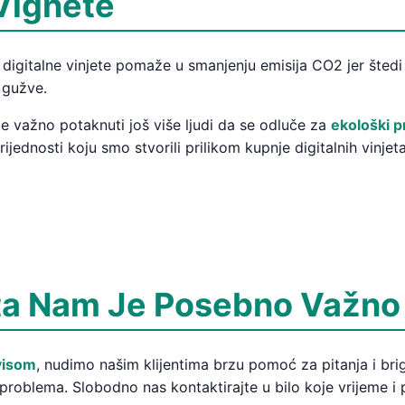
Vignete
 digitalne vinjete pomaže u smanjenju emisija CO2 jer štedi
 gužve.
je važno potaknuti još više ljudi da se odluče za
ekološki pr
ijednosti koju smo stvorili prilikom kupnje digitalnih vinjeta
nta Nam Je Posebno Važno
visom
, nudimo našim klijentima brzu pomoć za pitanja i br
 problema. Slobodno nas kontaktirajte u bilo koje vrijeme i