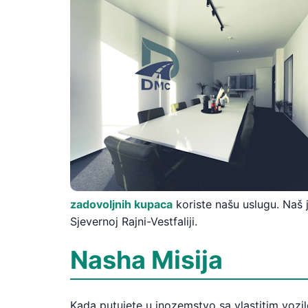
zadovoljnih kupaca
koriste našu uslugu. Naš 
Sjevernoj Rajni-Vestfaliji.
Nasha Misija
Kada putujete u inozemstvo sa vlastitim vozi