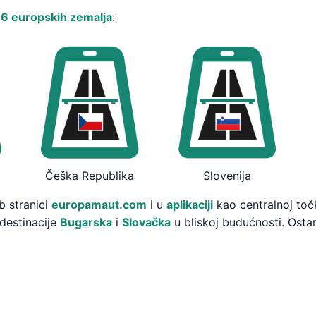
u
6 europskih zemalja
:
Češka Republika
Slovenija
b stranici
europamaut.com
i u
aplikaciji
kao centralnoj toč
destinacije
Bugarska
i
Slovačka
u bliskoj budućnosti. Osta