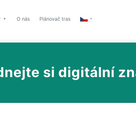
r
O nás
Plánovač tras
nejte si digitální 