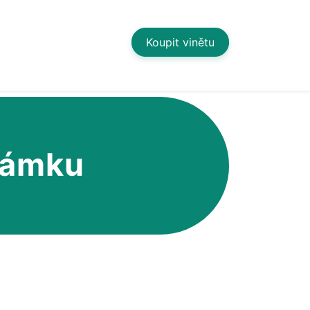
Koupit vinětu
známku