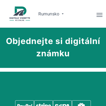
Rumunsko
Advisor
Objednejte si digitální
O nás
známku
Plánovač tras
Čeština
Koupit vinětu